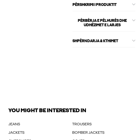
PËRSHKRIMI I PRODUKTIT
PËRBËRJA E PËLHURËS DHE
UDHËZIMET E LARJES
SHPËRNDARJA & KTHIMET
YOU MIGHT BE INTERESTED IN
JEANS
TROUSERS
JACKETS
BOMBER JACKETS