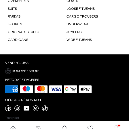
OVERSHIRTS
COATS
SUITS
LOOSE FIT JEANS
PARKAS
CARGO TROUSERS
T-SHIRTS
UNDERWEAR
ORIGINALS STUDIO
JUMPERS
CARDIGANS
WIDE FIT JEANS
VENDI/GJUHA
KOSOVË / SHQIP
METODAT E PAGESËS
QËNDRO NË KONTAKT
Trustpilot