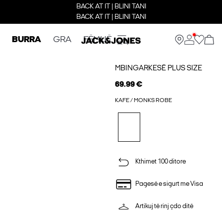
BACK AT IT | BLINI TANI
BACK AT IT | BLINI TANI
BURRA
GRA
FËMIJË
MBINGARKESË PLUS SIZE
69.99 €
KAFE / MONKS ROBE
Kthimet 100 ditore
Pagesë e sigurt me Visa
Artikuj të rinj çdo ditë