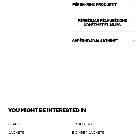
PËRSHKRIMI I PRODUKTIT
PËRBËRJA E PËLHURËS DHE
UDHËZIMET E LARJES
SHPËRNDARJA & KTHIMET
YOU MIGHT BE INTERESTED IN
JEANS
TROUSERS
JACKETS
BOMBER JACKETS