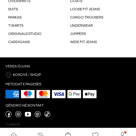
OVERSHIRTS
COATS
SUITS
LOOSE FIT JEANS
PARKAS
CARGO TROUSERS
T-SHIRTS
UNDERWEAR
ORIGINALS STUDIO
JUMPERS
CARDIGANS
WIDE FIT JEANS
VENDI/GJUHA
KOSOVË / SHQIP
METODAT E PAGESËS
QËNDRO NË KONTAKT
Trustpilot