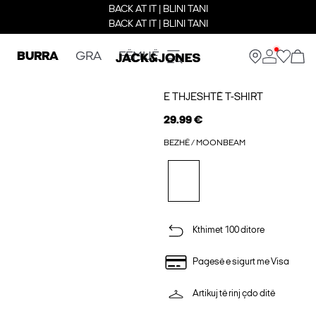
BACK AT IT | BLINI TANI
BACK AT IT | BLINI TANI
BURRA
GRA
FËMIJË
E THJESHTË T-SHIRT
29.99 €
BEZHË / MOONBEAM
Kthimet 100 ditore
Pagesë e sigurt me Visa
Artikuj të rinj çdo ditë