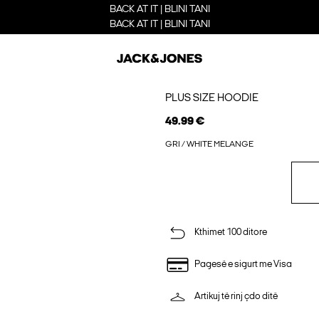
BACK AT IT | BLINI TANI
BACK AT IT | BLINI TANI
PLUS SIZE HOODIE
49.99 €
GRI / WHITE MELANGE
Kthimet 100 ditore
Pagesë e sigurt me Visa
Artikuj të rinj çdo ditë