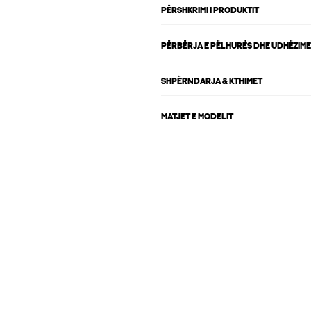
PËRSHKRIMI I PRODUKTIT
PËRBËRJA E PËLHURËS DHE UDHËZIME
SHPËRNDARJA & KTHIMET
MATJET E MODELIT