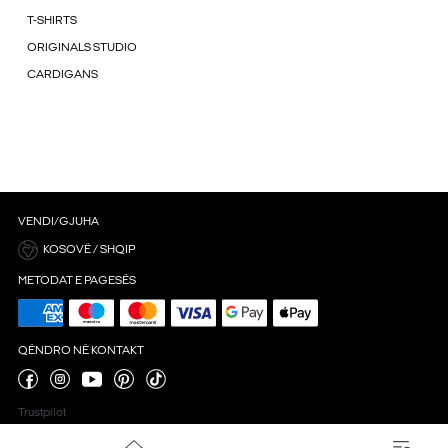
T-SHIRTS
ORIGINALS STUDIO
CARDIGANS
VENDI/GJUHA
KOSOVË / SHQIP
METODAT E PAGESËS
QËNDRO NË KONTAKT
Trustpilot