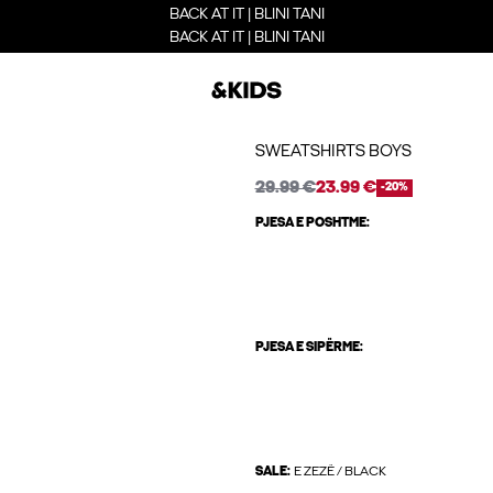
BACK AT IT | BLINI TANI
BACK AT IT | BLINI TANI
SWEATSHIRTS BOYS
29.99 €
23.99 €
-20%
PJESA E POSHTME:
PJESA E SIPËRME:
SALE:
E ZEZË / BLACK