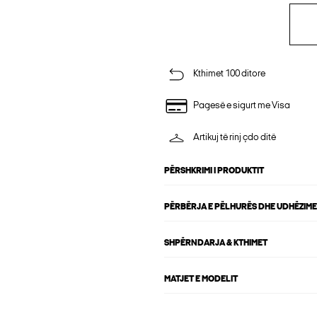
Kthimet 100 ditore
Pagesë e sigurt me Visa
Artikuj të rinj çdo ditë
PËRSHKRIMI I PRODUKTIT
PËRBËRJA E PËLHURËS DHE UDHËZIME
SHPËRNDARJA & KTHIMET
MATJET E MODELIT