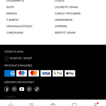
OVERSHIRTS
COATS
SUITS
LOOSE FIT JEANS
PARKAS
CARGO TROUSERS
T-SHIRTS
UNDERWEAR
ORIGINALS STUDIO
JUMPERS
CARDIGANS
WIDE FIT JEANS
VENDI/GJUHA
KOSOVË / SHQIP
METODAT E PAGESËS
QËNDRO NË KONTAKT
Trustpilot