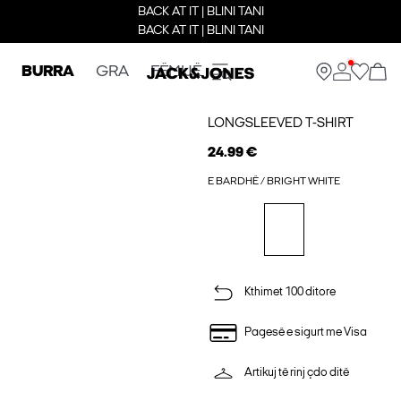
BACK AT IT | BLINI TANI
BACK AT IT | BLINI TANI
BURRA
GRA
FËMIJË
LONGSLEEVED T-SHIRT
24.99 €
E BARDHË / BRIGHT WHITE
Kthimet 100 ditore
Pagesë e sigurt me Visa
Artikuj të rinj çdo ditë