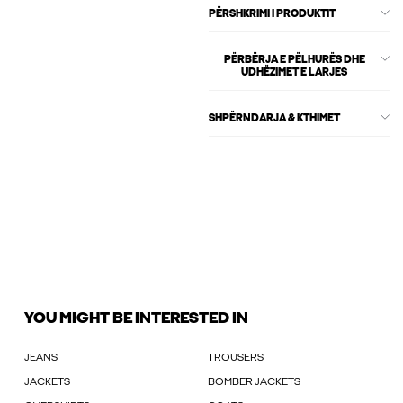
PËRSHKRIMI I PRODUKTIT
PËRBËRJA E PËLHURËS DHE
UDHËZIMET E LARJES
SHPËRNDARJA & KTHIMET
YOU MIGHT BE INTERESTED IN
JEANS
TROUSERS
JACKETS
BOMBER JACKETS