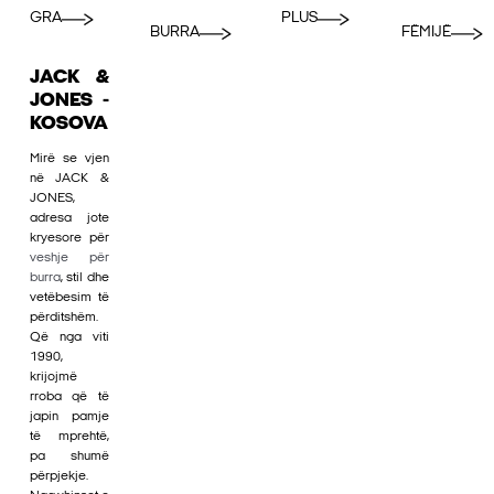
GRA
PLUS
BURRA
FËMIJË
JACK &
JONES -
KOSOVA
Mirë se vjen
në JACK &
JONES,
adresa jote
kryesore për
veshje për
burra
, stil dhe
vetëbesim të
përditshëm.
Që nga viti
1990,
krijojmë
rroba që të
japin pamje
të mprehtë,
pa shumë
përpjekje.