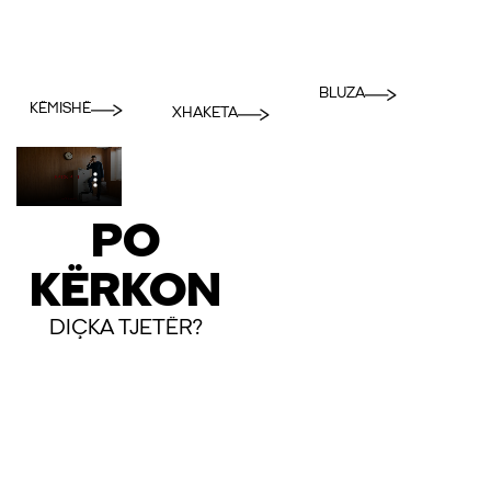
BLUZA
KËMISHË
XHAKETA
PO
KËRKON
DIÇKA TJETËR?