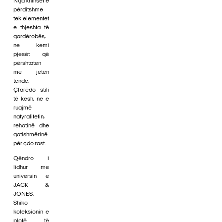
Nga xhinset e
përditshme
tek elementet
e thjeshta të
gardërobës,
ne kemi
pjesët që
përshtaten
me jetën
tënde.
Çfarëdo stili
të kesh, ne e
ruajmë
natyralitetin,
rehatinë dhe
gatishmërinë
për çdo rast.
Qëndro i
lidhur me
universin e
JACK &
JONES.
Shiko
koleksionin e
plotë të