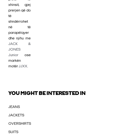
xhinsit, gjej
prerjen që do
të
shndërrohet
në të
parapëlqyer
dhe njihu me
JACK &
JONES
Junior
ose
markën
motër
JJXX
.
YOU MIGHT BE INTERESTED IN
JEANS
JACKETS
OVERSHIRTS
SUITS