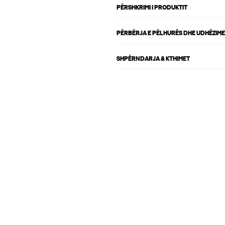
PËRSHKRIMI I PRODUKTIT
PËRBËRJA E PËLHURËS DHE UDHËZIME
SHPËRNDARJA & KTHIMET