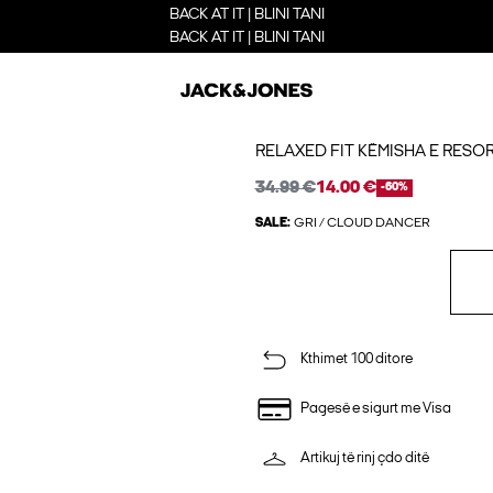
BACK AT IT | BLINI TANI
BACK AT IT | BLINI TANI
RELAXED FIT KËMISHA E RESOR
34.99 €
14.00 €
-60%
SALE:
GRI / CLOUD DANCER
Kthimet 100 ditore
Pagesë e sigurt me Visa
Artikuj të rinj çdo ditë