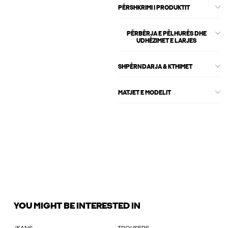
PËRSHKRIMI I PRODUKTIT
PËRBËRJA E PËLHURËS DHE
UDHËZIMET E LARJES
SHPËRNDARJA & KTHIMET
MATJET E MODELIT
YOU MIGHT BE INTERESTED IN