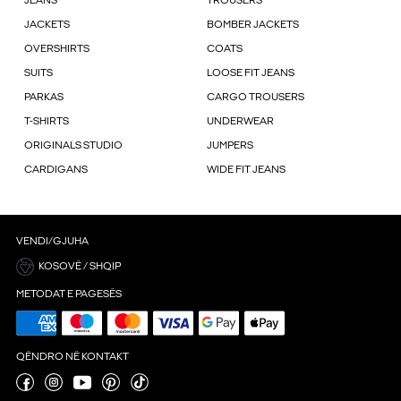
JEANS
TROUSERS
JACKETS
BOMBER JACKETS
OVERSHIRTS
COATS
SUITS
LOOSE FIT JEANS
PARKAS
CARGO TROUSERS
T-SHIRTS
UNDERWEAR
ORIGINALS STUDIO
JUMPERS
CARDIGANS
WIDE FIT JEANS
VENDI/GJUHA
KOSOVË / SHQIP
METODAT E PAGESËS
QËNDRO NË KONTAKT