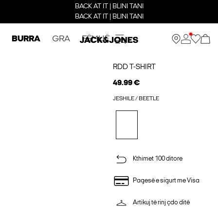
BACK AT IT | BLINI TANI
BACK AT IT | BLINI TANI
BURRA
GRA
FËMIJË
RDD T-SHIRT
49.99 €
JESHILE / BEETLE
Kthimet 100 ditore
Pagesë e sigurt me Visa
Artikuj të rinj çdo ditë