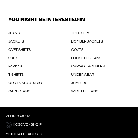
YOU MIGHT BE INTERESTED IN
JEANS
TROUSERS
JACKETS
BOMBER JACKETS
OVERSHIRTS
COATS
SUITS
LOOSE FIT JEANS
PARKAS
CARGO TROUSERS
T-SHIRTS
UNDERWEAR
ORIGINALS STUDIO
JUMPERS
CARDIGANS
WIDE FIT JEANS
VENDI/GJUHA
KOSOVË / SHQIP
METODAT E PAGESËS