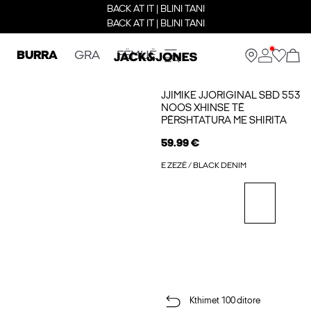
BACK AT IT | BLINI TANI
BACK AT IT | BLINI TANI
BURRA
GRA
FËMIJË
JJIMIKE JJORIGINAL SBD 553
NOOS XHINSE TË
PËRSHTATURA ME SHIRITA
59.99 €
E ZEZË / BLACK DENIM
Kthimet 100 ditore