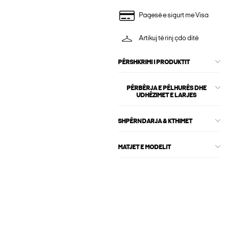
Pagesë e sigurt me Visa
Artikuj të rinj çdo ditë
PËRSHKRIMI I PRODUKTIT
PËRBËRJA E PËLHURËS DHE
UDHËZIMET E LARJES
SHPËRNDARJA & KTHIMET
MATJET E MODELIT