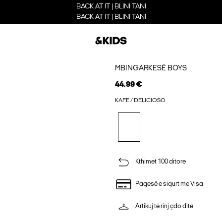
BACK AT IT | BLINI TANI
BACK AT IT | BLINI TANI
MBINGARKESË BOYS
44.99 €
KAFE / DELICIOSO
Kthimet 100 ditore
Pagesë e sigurt me Visa
Artikuj të rinj çdo ditë