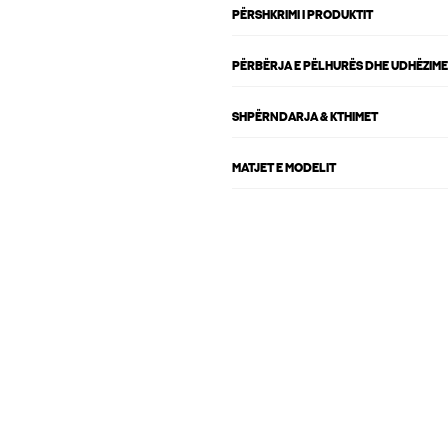
PËRSHKRIMI I PRODUKTIT
PËRBËRJA E PËLHURËS DHE UDHËZIME
SHPËRNDARJA & KTHIMET
MATJET E MODELIT