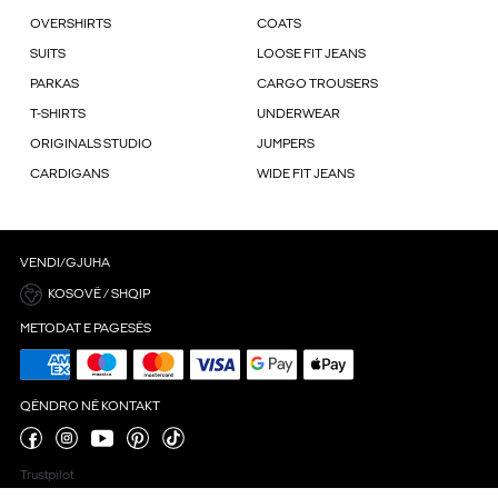
OVERSHIRTS
COATS
SUITS
LOOSE FIT JEANS
PARKAS
CARGO TROUSERS
T-SHIRTS
UNDERWEAR
ORIGINALS STUDIO
JUMPERS
CARDIGANS
WIDE FIT JEANS
VENDI/GJUHA
KOSOVË / SHQIP
METODAT E PAGESËS
QËNDRO NË KONTAKT
Trustpilot