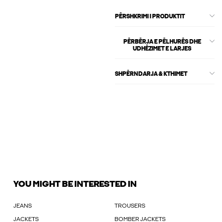
PËRSHKRIMI I PRODUKTIT
PËRBËRJA E PËLHURËS DHE
UDHËZIMET E LARJES
SHPËRNDARJA & KTHIMET
YOU MIGHT BE INTERESTED IN
JEANS
TROUSERS
JACKETS
BOMBER JACKETS