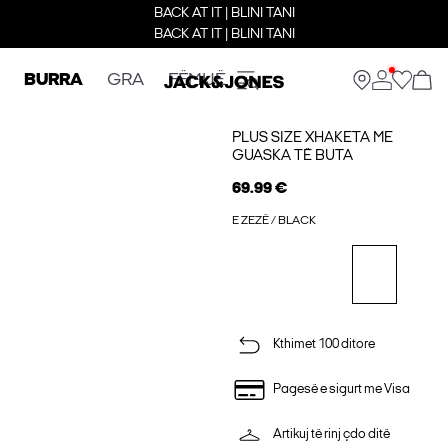
BACK AT IT | BLINI TANI
BACK AT IT | BLINI TANI
BURRA
GRA
FËMIJË
PLUS SIZE XHAKETA ME
GUASKA TË BUTA
69.99 €
E ZEZË / BLACK
Kthimet 100 ditore
Pagesë e sigurt me Visa
Artikuj të rinj çdo ditë