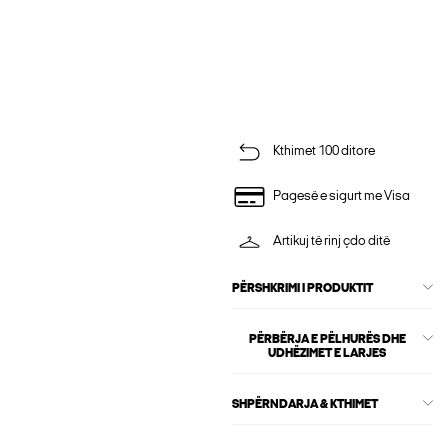
Kthimet 100 ditore
Pagesë e sigurt me Visa
Artikuj të rinj çdo ditë
PËRSHKRIMI I PRODUKTIT
PËRBËRJA E PËLHURËS DHE
UDHËZIMET E LARJES
SHPËRNDARJA & KTHIMET