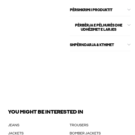
PËRSHKRIMI I PRODUKTIT
PËRBËRJA E PËLHURËS DHE
UDHËZIMET E LARJES
SHPËRNDARJA & KTHIMET
YOU MIGHT BE INTERESTED IN
JEANS
TROUSERS
JACKETS
BOMBER JACKETS