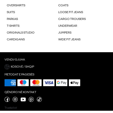
OVERSHIRTS
COATS
SUITS
LOOSE FIT JEANS
PARKAS
CARGO TROUSERS
T-SHIRTS
UNDERWEAR
ORIGINALS STUDIO
JUMPERS
CARDIGANS
WIDE FIT JEANS
VENDI/GJUHA
KOSOVË / SHQIP
METODAT E PAGESËS
QËNDRO NË KONTAKT
Trustpilot