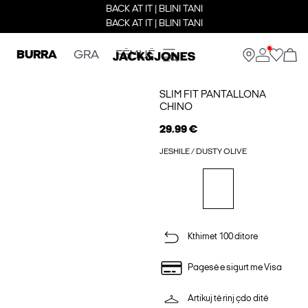
BACK AT IT | BLINI TANI
BACK AT IT | BLINI TANI
BURRA
GRA
FËMIJË
SLIM FIT PANTALLONA
CHINO
29.99 €
JESHILE / DUSTY OLIVE
Kthimet 100 ditore
Pagesë e sigurt me Visa
Artikuj të rinj çdo ditë