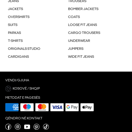
JEANS
TROUSERS
JACKETS
BOMBER JACKETS
OVERSHIRTS
COATS
SUITS
LOOSE FIT JEANS
PARKAS
CARGO TROUSERS
T-SHIRTS
UNDERWEAR
ORIGINALS STUDIO
JUMPERS
CARDIGANS
WIDE FIT JEANS
VENDI/GJUHA
KOSOVË / SHQIP
METODAT E PAGESËS
QËNDRO NË KONTAKT