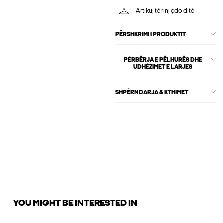
Artikuj të rinj çdo ditë
PËRSHKRIMI I PRODUKTIT
PËRBËRJA E PËLHURËS DHE
UDHËZIMET E LARJES
SHPËRNDARJA & KTHIMET
YOU MIGHT BE INTERESTED IN