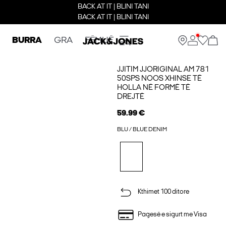
BACK AT IT | BLINI TANI
BACK AT IT | BLINI TANI
BURRA
GRA
FËMIJË
JJITIM JJORIGINAL AM 781
50SPS NOOS XHINSE TË
HOLLA NË FORMË TË
DREJTË
59.99 €
BLU / BLUE DENIM
Kthimet 100 ditore
Pagesë e sigurt me Visa