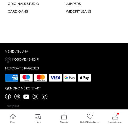
ORIGINALS STUDIO
JUMPERS
CARDIGANS
WIDE FIT JEANS
VENDI/GJUHA
KOSOVË / SHQIP
METODAT E PAGESËS
QËNDRO NË KONTAKT
Trustpilot
Kreu
Menu
Shporta
Lista E Zgjedhjeve
Llogaria Ime
Cilësimet 'cookie'