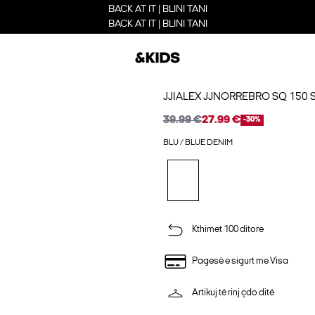
BACK AT IT | BLINI TANI
BACK AT IT | BLINI TANI
JJIALEX JJNORREBRO SQ 150 
39.99 €
27.99 €
-30%
BLU / BLUE DENIM
Kthimet 100 ditore
Pagesë e sigurt me Visa
Artikuj të rinj çdo ditë