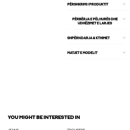
PËRSHKRIMI I PRODUKTIT
PËRBËRJA E PËLHURËS DHE
UDHËZIMET E LARJES
SHPËRNDARJA & KTHIMET
MATJET E MODELIT
YOU MIGHT BE INTERESTED IN