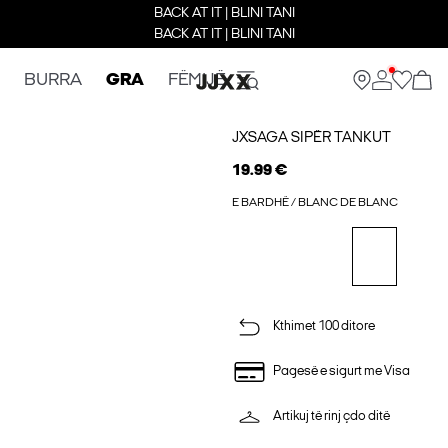
BACK AT IT | BLINI TANI
BACK AT IT | BLINI TANI
BURRA
GRA
FËMIJË
JXSAGA SIPËR TANKUT
19.99 €
E BARDHË / BLANC DE BLANC
Kthimet 100 ditore
Pagesë e sigurt me Visa
Artikuj të rinj çdo ditë