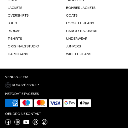
JEANS
TROUSERS
JACKETS
BOMBER JACKETS
OVERSHIRTS
COATS
SUITS
LOOSE FIT JEANS
PARKAS
CARGO TROUSERS
T-SHIRTS
UNDERWEAR
ORIGINALS STUDIO
JUMPERS
CARDIGANS
WIDE FIT JEANS
VENDI/GJUHA
KOSOVË / SHQIP
METODAT E PAGESËS
QËNDRO NË KONTAKT