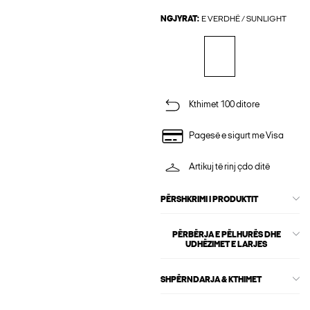
NGJYRAT:
E VERDHË / SUNLIGHT
Kthimet 100 ditore
Pagesë e sigurt me Visa
Artikuj të rinj çdo ditë
PËRSHKRIMI I PRODUKTIT
PËRBËRJA E PËLHURËS DHE
UDHËZIMET E LARJES
SHPËRNDARJA & KTHIMET