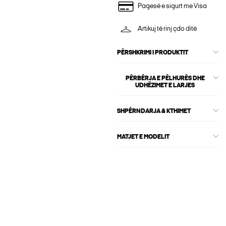
Pagesë e sigurt me Visa
Artikuj të rinj çdo ditë
PËRSHKRIMI I PRODUKTIT
PËRBËRJA E PËLHURËS DHE
UDHËZIMET E LARJES
SHPËRNDARJA & KTHIMET
MATJET E MODELIT