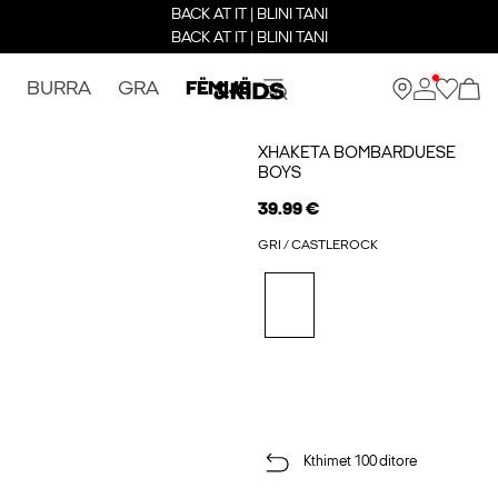
BACK AT IT | BLINI TANI
BACK AT IT | BLINI TANI
BURRA
GRA
FËMIJË
XHAKETA BOMBARDUESE
BOYS
39.99 €
GRI / CASTLEROCK
Kthimet 100 ditore