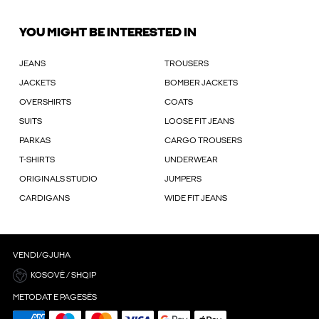
YOU MIGHT BE INTERESTED IN
JEANS
TROUSERS
JACKETS
BOMBER JACKETS
OVERSHIRTS
COATS
SUITS
LOOSE FIT JEANS
PARKAS
CARGO TROUSERS
T-SHIRTS
UNDERWEAR
ORIGINALS STUDIO
JUMPERS
CARDIGANS
WIDE FIT JEANS
VENDI/GJUHA
KOSOVË / SHQIP
METODAT E PAGESËS