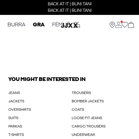
BACK AT IT | BLINI TANI
BACK AT IT | BLINI TANI
BURRA
GRA
FËMIJË
YOU MIGHT BE INTERESTED IN
JEANS
TROUSERS
JACKETS
BOMBER JACKETS
OVERSHIRTS
COATS
SUITS
LOOSE FIT JEANS
PARKAS
CARGO TROUSERS
T-SHIRTS
UNDERWEAR