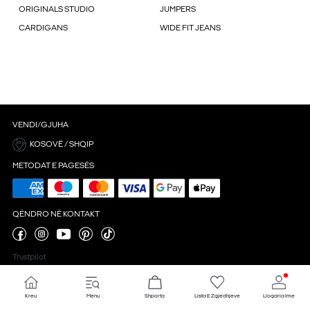
ORIGINALS STUDIO
JUMPERS
CARDIGANS
WIDE FIT JEANS
VENDI/GJUHA
KOSOVË / SHQIP
METODAT E PAGESËS
QËNDRO NË KONTAKT
Trustpilot
Kreu
Menu
Shporta
Lista E Zgjedhjeve
Llogaria Ime
Cilësimet 'cookie'