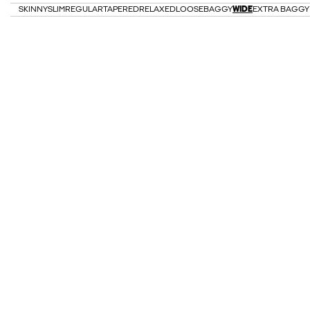
SKINNY
SLIM
REGULAR
TAPERED
RELAXED
LOOSE
BAGGY
WIDE
EXTRA BAGGY