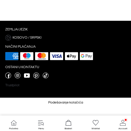
ZEMLJA/JEZIK
KOSOVO / SRPSKI
NAČINI PLAĆANJA
OSTANI U KONTAKTU
Trustpilot
Podešavanje kolačića
Početna
Menu
Basket
Wishlist
Account