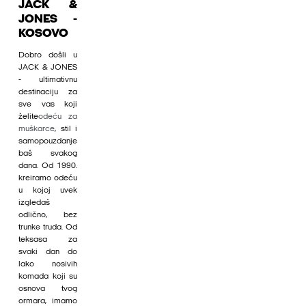
JACK &
JONES -
KOSOVO
Dobro došli u
JACK & JONES
- ultimativnu
destinaciju za
sve vas koji
želite
odeću za
muškarce
, stil i
samopouzdanje
baš svakog
dana. Od 1990.
kreiramo odeću
u kojoj uvek
izgledaš
odlično, bez
trunke truda. Od
teksasa za
svaki dan do
lako nosivih
komada koji su
osnova tvog
ormara, imamo