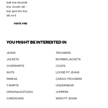
baš sve da prati
tvoj životni stil -
koji god bio tvoj
stil, mi ti
VIDITE VIŠE
YOU MIGHT BE INTERESTED IN
JEANS
TROUSERS
JACKETS
BOMBER JACKETS
OVERSHIRTS
COATS
SUITS
LOOSE FIT JEANS
PARKAS
CARGO TROUSERS
T-SHIRTS
UNDERWEAR
ORIGINALS STUDIO
JUMPERS
CARDIGANS
WIDE FIT JEANS