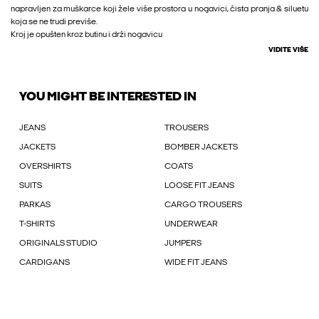
napravljen za muškarce koji žele više prostora u nogavici, čista pranja & siluetu
koja se ne trudi previše.
Kroj je opušten kroz butinu i drži nogavicu
VIDITE VIŠE
YOU MIGHT BE INTERESTED IN
JEANS
TROUSERS
JACKETS
BOMBER JACKETS
OVERSHIRTS
COATS
SUITS
LOOSE FIT JEANS
PARKAS
CARGO TROUSERS
T-SHIRTS
UNDERWEAR
ORIGINALS STUDIO
JUMPERS
CARDIGANS
WIDE FIT JEANS