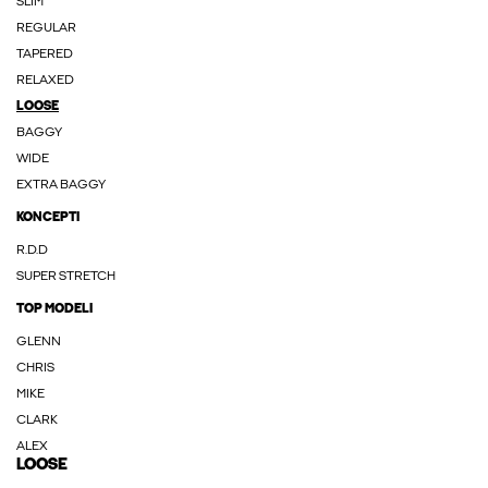
SLIM
REGULAR
TAPERED
RELAXED
LOOSE
BAGGY
WIDE
EXTRA BAGGY
KONCEPTI
R.D.D
SUPER STRETCH
TOP MODELI
GLENN
CHRIS
MIKE
CLARK
ALEX
LOOSE