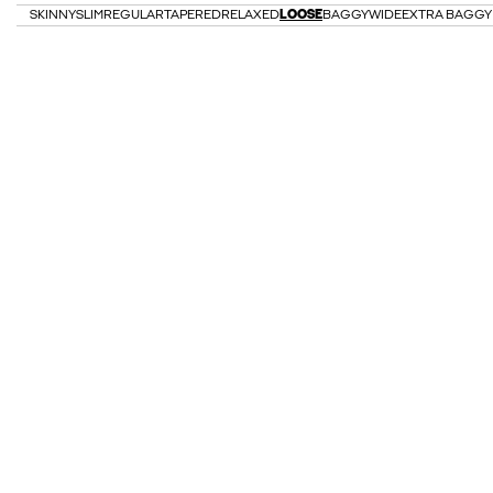
SKINNY
SLIM
REGULAR
TAPERED
RELAXED
LOOSE
BAGGY
WIDE
EXTRA BAGGY