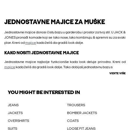
JEDNOSTAVNE MAJICE ZA MUŠKE
Jednostavne majice donosi čistu bazu u garderobu i prostor za tvoj stil. U JACK &
JONES pronađi komade koji se lako nose, lako kombinuju & spremni su za svaki
plan. Kreni od
majice
kada želiš da gradiš look dalje.
KAKO NOSITI JEDNOSTAVNE MAJICE
Jednostavne majice najbolje funkcioniše kada look deluje prirodno. Kreni od
majice
kada želiš da gradiš look dalje. Tako dobijaš jednostavnu bazu s
VIDITE VIŠE
YOU MIGHT BE INTERESTED IN
JEANS
TROUSERS
JACKETS
BOMBER JACKETS
OVERSHIRTS
COATS
SUITS
LOOSE FIT JEANS