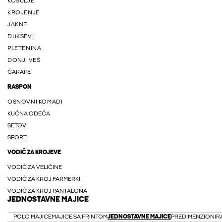
KOŠULJE
KROJENJE
JAKNE
DUKSEVI
PLETENINA
DONJI VEŠ
ČARAPE
RASPON
OSNOVNI KOMADI
KUĆNA ODEĆA
SETOVI
SPORT
VODIČ ZA KROJEVE
VODIČ ZA VELIČINE
VODIČ ZA KROJ FARMERKI
VODIČ ZA KROJ PANTALONA
JEDNOSTAVNE MAJICE
POLO MAJICE
MAJICE SA PRINTOM
JEDNOSTAVNE MAJICE
PREDIMENZIONIRA