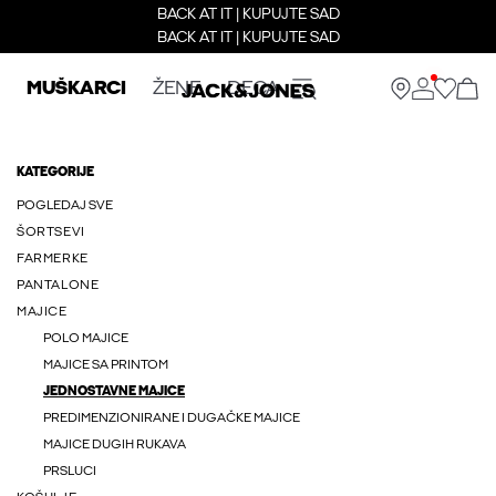
BACK AT IT | KUPUJTE SAD
BACK AT IT | KUPUJTE SAD
MUŠKARCI
ŽENE
DECA
KATEGORIJE
POGLEDAJ SVE
ŠORTSEVI
FARMERKE
PANTALONE
MAJICE
POLO MAJICE
MAJICE SA PRINTOM
JEDNOSTAVNE MAJICE
PREDIMENZIONIRANE I DUGAČKE MAJICE
MAJICE DUGIH RUKAVA
PRSLUCI