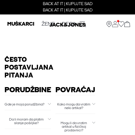
BACK AT IT | KUPUJTE SAD
BACK AT IT | KUPUJTE SAD
MUŠKARCI
ŽENE
DECA
ČESTO
POSTAVLJANA
PITANJA
PORUDŽBINE
POVRAĆAJ
Gde je moja porudžbina?
Kako mogu da vratim
neki artikal?
Da li moram da platim
slanje pošiljke?
Mogu li da vratim
artikal u fizičkoj
prodavnici?