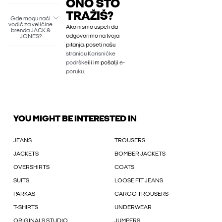
ONO ŠTO
TRAŽIŠ?
Gde mogu naći
vodič za veličine
Ako nismo uspeli da
brenda JACK &
odgovorimo na tvoja
JONES?
pitanja, poseti našu
stranicu Korisničke
podrške
ili im pošalji
e-
poruku
.
YOU MIGHT BE INTERESTED IN
JEANS
TROUSERS
JACKETS
BOMBER JACKETS
OVERSHIRTS
COATS
SUITS
LOOSE FIT JEANS
PARKAS
CARGO TROUSERS
T-SHIRTS
UNDERWEAR
ORIGINALS STUDIO
JUMPERS