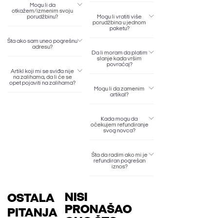
Mogu li da
otkažem/izmenim svoju
porudžbinu?
Mogu li vratiti više
porudžbina u jednom
paketu?
Šta ako sam uneo pogrešnu
adresu?
Da li moram da platim
slanje kada vršim
povraćaj?
Artikl koji mi se sviđa nije
na zalihama, da li će se
opet pojaviti na zalihama?
Mogu li da zamenim
artikal?
Kada mogu da
očekujem refundiranje
svog novca?
Šta da radim ako mi je
refundiran pogrešan
iznos?
NISI
OSTALA
PRONAŠAO
PITANJA