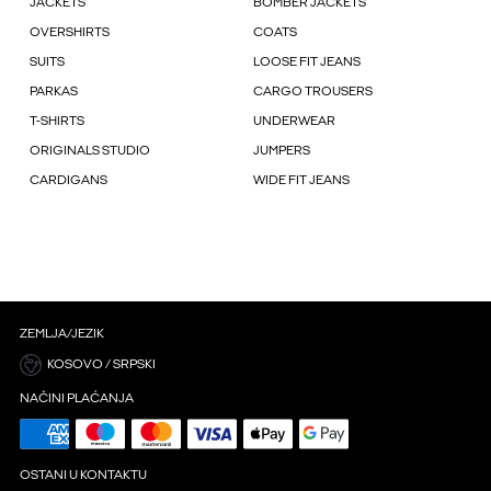
JACKETS
BOMBER JACKETS
OVERSHIRTS
COATS
SUITS
LOOSE FIT JEANS
PARKAS
CARGO TROUSERS
T-SHIRTS
UNDERWEAR
ORIGINALS STUDIO
JUMPERS
CARDIGANS
WIDE FIT JEANS
ZEMLJA/JEZIK
KOSOVO / SRPSKI
NAČINI PLAĆANJA
OSTANI U KONTAKTU