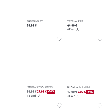
PUFFER GILET
TEXT HALF ZIP
59.99 €
44.99 €
Boja (4)
PRINTED SWEATSHIRTS
ШТАМПАНО T-SHIRT
39.99 €
27.99 €
-30%
17.99 €
9.00 €
-50%
Boja (10)
Boja (1)