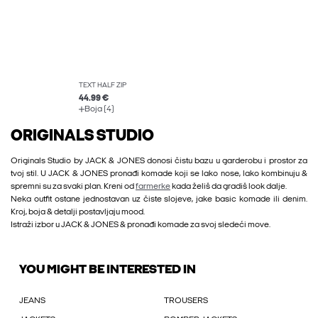
TEXT HALF ZIP
44.99 €
Boja (4)
ORIGINALS STUDIO
Originals Studio by JACK & JONES donosi čistu bazu u garderobu i prostor za
tvoj stil. U JACK & JONES pronađi komade koji se lako nose, lako kombinuju &
spremni su za svaki plan. Kreni od
farmerke
kada želiš da gradiš look dalje.
Neka outfit ostane jednostavan uz čiste slojeve, jake basic komade ili denim.
Kroj, boja & detalji postavljaju mood.
Istraži izbor u JACK & JONES & pronađi komade za svoj sledeći move.
YOU MIGHT BE INTERESTED IN
JEANS
TROUSERS