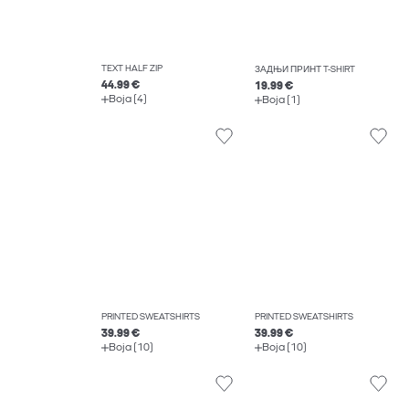
TEXT HALF ZIP
ЗАДЊИ ПРИНТ T-SHIRT
44.99 €
19.99 €
Boja (4)
Boja (1)
PRINTED SWEATSHIRTS
PRINTED SWEATSHIRTS
39.99 €
39.99 €
Boja (10)
Boja (10)