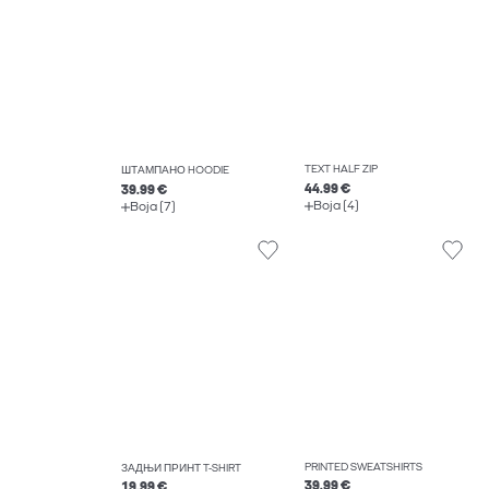
TEXT HALF ZIP
ШТАМПАНО HOODIE
44.99 €
39.99 €
Boja (4)
Boja (7)
PRINTED SWEATSHIRTS
ЗАДЊИ ПРИНТ T-SHIRT
39.99 €
19.99 €