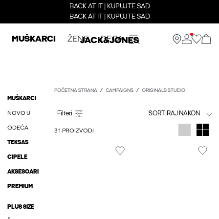
BACK AT IT | KUPUJTE SAD
BACK AT IT | KUPUJTE SAD
MUŠKARCI
ŽENE
DECA
POČETNA STRANA
CAMPAIGNS
ORIGINALS STUDIO
MUŠKARCI
NOVO U
SORTIRAJ NAKON
ODEĆA
31 PROIZVODI
TEKSAS
CIPELE
AKSESOARI
PREMIUM
PLUS SIZE