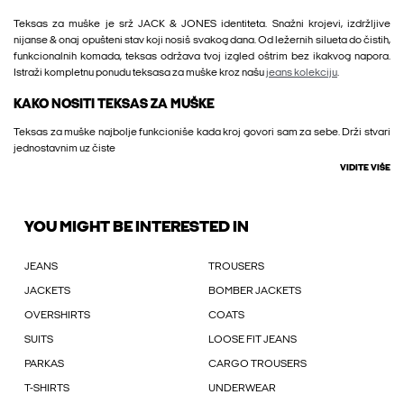
Teksas za muške je srž JACK & JONES identiteta. Snažni krojevi, izdržljive
nijanse & onaj opušteni stav koji nosiš svakog dana. Od ležernih silueta do čistih,
funkcionalnih komada, teksas održava tvoj izgled oštrim bez ikakvog napora.
Istraži kompletnu ponudu teksasa za muške kroz našu
jeans kolekciju
.
KAKO NOSITI TEKSAS ZA MUŠKE
Teksas za muške najbolje funkcioniše kada kroj govori sam za sebe. Drži stvari
jednostavnim uz čiste
VIDITE VIŠE
YOU MIGHT BE INTERESTED IN
JEANS
TROUSERS
JACKETS
BOMBER JACKETS
OVERSHIRTS
COATS
SUITS
LOOSE FIT JEANS
PARKAS
CARGO TROUSERS
T-SHIRTS
UNDERWEAR