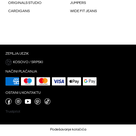
ORIGINALS STUDIO
JUMPERS
CARDIGANS
WIDE FIT JEANS
ZEMLJA/JEZIK
KOSOVO / SRPSKI
NAČINI PLAĆANJA
OSTANI U KONTAKTU
Trustpilot
Podešavanje kolačića