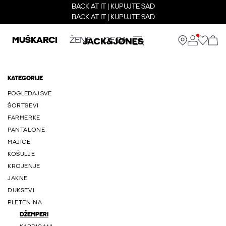
BACK AT IT | KUPUJTE SAD
BACK AT IT | KUPUJTE SAD
MUŠKARCI
ŽENE
DECA
KATEGORIJE
POGLEDAJ SVE
ŠORTSEVI
FARMERKE
PANTALONE
MAJICE
KOŠULJE
KROJENJE
JAKNE
DUKSEVI
PLETENINA
DŽEMPERI