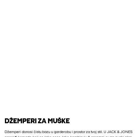
DŽEMPERI ZA MUŠKE
Džemperi donosi čistu bazu u garderobu i prostor za tvoj stil. U JACK & JONES