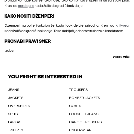
pronađi komade koji se lako nose, lako kombinuju & spremni su za svaki plan.
Kreni od
cardigans
kada želiš da gradiš look dalje.
KAKO NOSITI DŽEMPERI
Džemperi najbolje funkcioniše kada look deluje prirodno. Kreni od
knitwear
kada želiš da gradiš look dalje. Tako dobijaš jednostavnu bazu s karakterom.
PRONAĐI PRAVI SMER
Izaberi
VIDITE VIŠE
YOU MIGHT BE INTERESTED IN
JEANS
TROUSERS
JACKETS
BOMBER JACKETS
OVERSHIRTS
COATS
SUITS
LOOSE FIT JEANS
PARKAS
CARGO TROUSERS
T-SHIRTS
UNDERWEAR