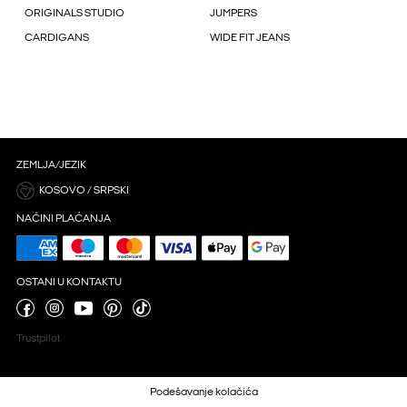
ORIGINALS STUDIO
JUMPERS
CARDIGANS
WIDE FIT JEANS
ZEMLJA/JEZIK
KOSOVO / SRPSKI
NAČINI PLAĆANJA
OSTANI U KONTAKTU
Trustpilot
Podešavanje kolačića