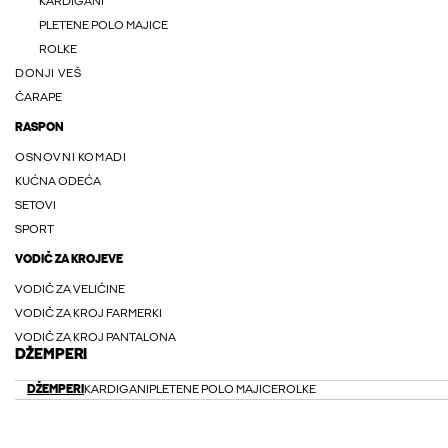
KARDIGANI
PLETENE POLO MAJICE
ROLKE
DONJI VEŠ
ČARAPE
RASPON
OSNOVNI KOMADI
KUĆNA ODEĆA
SETOVI
SPORT
VODIČ ZA KROJEVE
VODIČ ZA VELIČINE
VODIČ ZA KROJ FARMERKI
VODIČ ZA KROJ PANTALONA
DŽEMPERI
DŽEMPERI
KARDIGANI
PLETENE POLO MAJICE
ROLKE