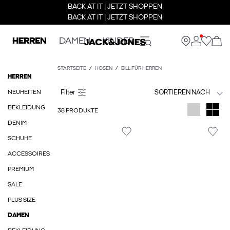
BACK AT IT | JETZT SHOPPEN
BACK AT IT | JETZT SHOPPEN
HERREN
DAMEN
KINDER
STARTSEITE
HOSEN
BILL FÜR HERREN
HERREN
NEUHEITEN
SORTIEREN NACH
BEKLEIDUNG
38 PRODUKTE
DENIM
SCHUHE
ACCESSOIRES
PREMIUM
SALE
PLUS SIZE
DAMEN