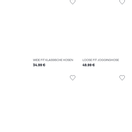
WIDE FIT KLASSISCHE HOSEN
LOOSE FIT JOGGINGHOSE
34.99 €
49.99 €