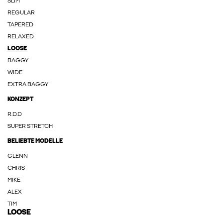
SLIM
REGULAR
TAPERED
RELAXED
LOOSE
BAGGY
WIDE
EXTRA BAGGY
KONZEPT
R.D.D
SUPER STRETCH
BELIEBTE MODELLE
GLENN
CHRIS
MIKE
ALEX
TIM
LOOSE