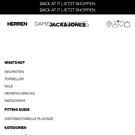
BACK AT IT | JETZT SHOPPEN
BACK AT IT | JETZT SHOPPEN
HERREN
DAMEN
KINDER
WHAT'S HOT
NEUHEITEN
TOPSELLER
SALE
MEHRFACHPACKS
INSTAGRAM
FITTING GUIDE
GRÖSSENTABELLE PLUS SIZE
KATEGORIEN