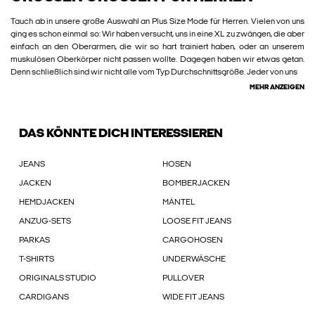
Tauch ab in unsere große Auswahl an Plus Size Mode für Herren. Vielen von uns
ging es schon einmal so: Wir haben versucht, uns in eine XL zu zwängen, die aber
einfach an den Oberarmen, die wir so hart trainiert haben, oder an unserem
muskulösen Oberkörper nicht passen wollte. Dagegen haben wir etwas getan.
Denn schließlich sind wir nicht alle vom Typ Durchschnittsgröße. Jeder von uns
MEHR ANZEIGEN
DAS KÖNNTE DICH INTERESSIEREN
JEANS
HOSEN
JACKEN
BOMBERJACKEN
HEMDJACKEN
MÄNTEL
ANZUG-SETS
LOOSE FIT JEANS
PARKAS
CARGOHOSEN
T-SHIRTS
UNDERWÄSCHE
ORIGINALS STUDIO
PULLOVER
CARDIGANS
WIDE FIT JEANS