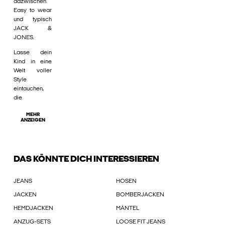
dazwischen.
Easy to wear
und typisch
JACK &
JONES.
Lasse dein
Kind in eine
Welt voller
Style
eintauchen,
die
MEHR
ANZEIGEN
DAS KÖNNTE DICH INTERESSIEREN
JEANS
HOSEN
JACKEN
BOMBERJACKEN
HEMDJACKEN
MÄNTEL
ANZUG-SETS
LOOSE FIT JEANS