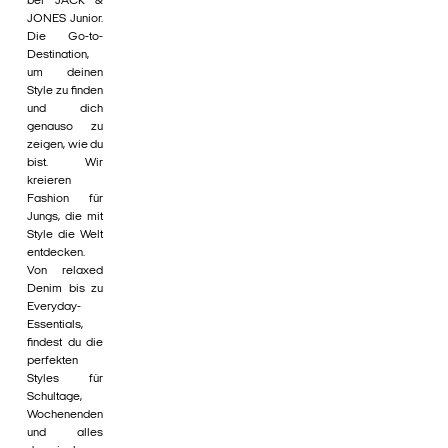
bei JACK &
JONES Junior.
Die Go-to-
Destination,
um deinen
Style zu finden
und dich
genauso zu
zeigen, wie du
bist. Wir
kreieren
Fashion für
Jungs, die mit
Style die Welt
entdecken.
Von relaxed
Denim bis zu
Everyday-
Essentials,
findest du die
perfekten
Styles für
Schultage,
Wochenenden
und alles