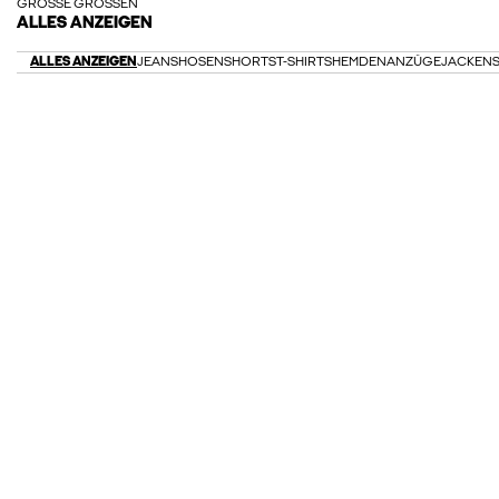
GROSSE GRÖSSEN
ALLES ANZEIGEN
ALLES ANZEIGEN
JEANS
HOSEN
SHORTS
T-SHIRTS
HEMDEN
ANZÜGE
JACKEN