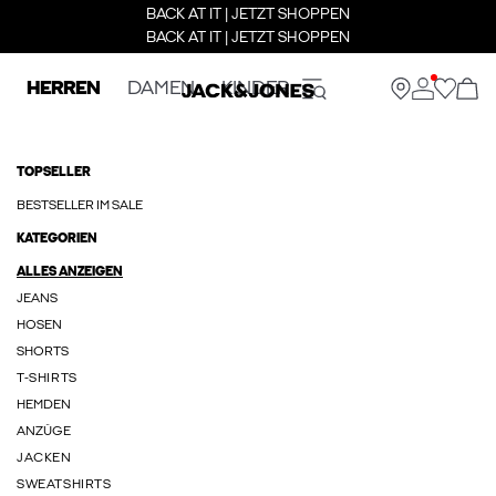
BACK AT IT | JETZT SHOPPEN
BACK AT IT | JETZT SHOPPEN
HERREN
DAMEN
KINDER
TOPSELLER
BESTSELLER IM SALE
KATEGORIEN
ALLES ANZEIGEN
JEANS
HOSEN
SHORTS
T-SHIRTS
HEMDEN
ANZÜGE
JACKEN
SWEATSHIRTS