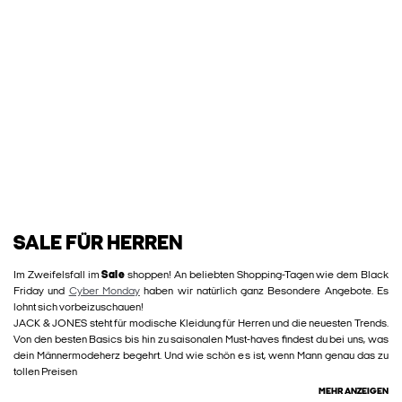
SALE FÜR HERREN
Im Zweifelsfall im
Sale
shoppen! An beliebten Shopping-Tagen wie dem Black
Friday und
Cyber Monday
haben wir natürlich ganz Besondere Angebote. Es
lohnt sich vorbeizuschauen!
JACK & JONES steht für modische Kleidung für Herren und die neuesten Trends.
Von den besten Basics bis hin zu saisonalen Must-haves findest du bei uns, was
dein Männermodeherz begehrt. Und wie schön es ist, wenn Mann genau das zu
tollen Preisen
MEHR ANZEIGEN