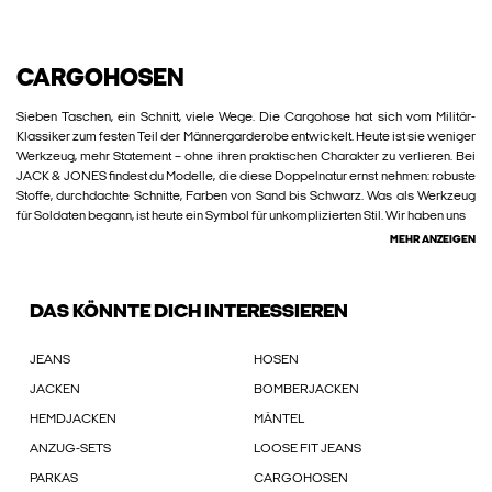
CARGOHOSEN
Sieben Taschen, ein Schnitt, viele Wege. Die Cargohose hat sich vom Militär-
Klassiker zum festen Teil der Männergarderobe entwickelt. Heute ist sie weniger
Werkzeug, mehr Statement – ohne ihren praktischen Charakter zu verlieren. Bei
JACK & JONES findest du Modelle, die diese Doppelnatur ernst nehmen: robuste
Stoffe, durchdachte Schnitte, Farben von Sand bis Schwarz. Was als Werkzeug
für Soldaten begann, ist heute ein Symbol für unkomplizierten Stil. Wir haben uns
MEHR ANZEIGEN
DAS KÖNNTE DICH INTERESSIEREN
JEANS
HOSEN
JACKEN
BOMBERJACKEN
HEMDJACKEN
MÄNTEL
ANZUG-SETS
LOOSE FIT JEANS
PARKAS
CARGOHOSEN