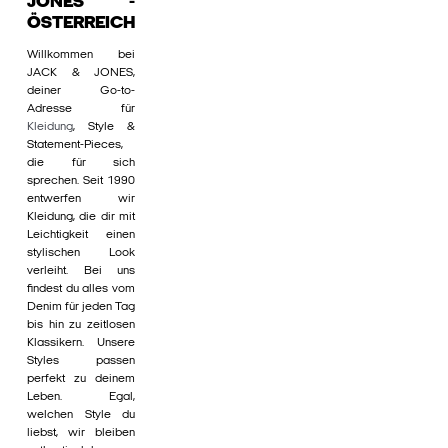
JONES -
ÖSTERREICH
Willkommen bei
JACK & JONES,
deiner Go-to-
Adresse für
Kleidung
, Style &
Statement-Pieces,
die für sich
sprechen. Seit 1990
entwerfen wir
Kleidung, die dir mit
Leichtigkeit einen
stylischen Look
verleiht. Bei uns
findest du alles vom
Denim für jeden Tag
bis hin zu zeitlosen
Klassikern. Unsere
Styles passen
perfekt zu deinem
Leben. Egal,
welchen Style du
liebst, wir bleiben