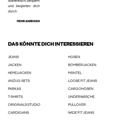
authentisch, bequem
und begleiten dich
durch
MEHR ANZEIGEN
DAS KÖNNTE DICH INTERESSIEREN
JEANS
HOSEN
JACKEN
BOMBERJACKEN
HEMDJACKEN
MÄNTEL
ANZUG-SETS
LOOSE FIT JEANS
PARKAS
CARGOHOSEN
T-SHIRTS
UNDERWÄSCHE
ORIGINALS STUDIO
PULLOVER
CARDIGANS
WIDE FIT JEANS