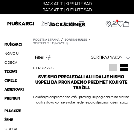
BACK AT IT | KUPUJTE SAD
BACK AT IT | KUPUJTE SAD
MUŠKARCI
ŽENE
DECA
POČETNA STRANA
SORTING RULES
SORTING RULE (NOVO U)
MUŠKARCI
NOVO U
SORTIRAJ NAKON
ODEĆA
0 PROIZVOD
TEKSAS
SVE SMO PREGLEDALI ALI I DALJE NISMO
CIPELE
USPELI DA PRONAĐEMO PREDMET KOJI STE
TRAŽILI.
AKSESOARI
Pokušajte da promenite vašu pretragu ili pogledajte na stotine
PREMIUM
novih stilova koji se svake nedelje pojavljuju na našem sajtu.
PLUS SIZE
ŽENE
ODEĆA