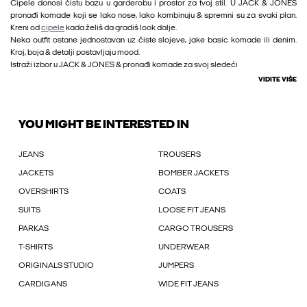
Cipele donosi čistu bazu u garderobu i prostor za tvoj stil. U JACK & JONES
pronađi komade koji se lako nose, lako kombinuju & spremni su za svaki plan.
Kreni od
cipele
kada želiš da gradiš look dalje.
Neka outfit ostane jednostavan uz čiste slojeve, jake basic komade ili denim.
Kroj, boja & detalji postavljaju mood.
Istraži izbor u JACK & JONES & pronađi komade za svoj sledeći
VIDITE VIŠE
YOU MIGHT BE INTERESTED IN
JEANS
TROUSERS
JACKETS
BOMBER JACKETS
OVERSHIRTS
COATS
SUITS
LOOSE FIT JEANS
PARKAS
CARGO TROUSERS
T-SHIRTS
UNDERWEAR
ORIGINALS STUDIO
JUMPERS
CARDIGANS
WIDE FIT JEANS