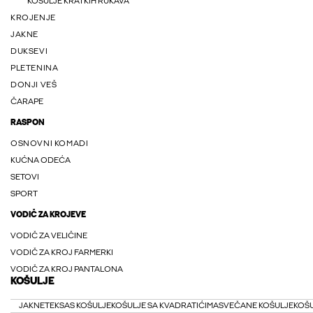
KOŠULJE KRATKIH RUKAVA
KROJENJE
JAKNE
DUKSEVI
PLETENINA
DONJI VEŠ
ČARAPE
RASPON
OSNOVNI KOMADI
KUĆNA ODEĆA
SETOVI
SPORT
VODIČ ZA KROJEVE
VODIČ ZA VELIČINE
VODIČ ZA KROJ FARMERKI
VODIČ ZA KROJ PANTALONA
KOŠULJE
JAKNE
TEKSAS KOŠULJE
KOŠULJE SA KVADRATIĆIMA
SVEČANE KOŠULJE
KOŠU