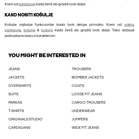
Kreni od
pantalone
kada želiš da gradiš look dalje.
KAKO NOSITI KOŠULJE
Košulje najbolje funkcioniše kada look deluje prirodno. Kreni od
odela
,
pantalone
,
košulje
&
košulje
kada želiš da gradiš look dalje. Tako dobijaš
jednostavnu bazu s karakterom.
YOU MIGHT BE INTERESTED IN
JEANS
TROUSERS
JACKETS
BOMBER JACKETS
OVERSHIRTS
COATS
SUITS
LOOSE FIT JEANS
PARKAS
CARGO TROUSERS
T-SHIRTS
UNDERWEAR
ORIGINALS STUDIO
JUMPERS
CARDIGANS
WIDE FIT JEANS