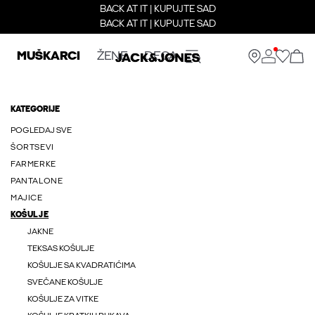
BACK AT IT | KUPUJTE SAD
BACK AT IT | KUPUJTE SAD
MUŠKARCI
ŽENE
DECA
KATEGORIJE
POGLEDAJ SVE
ŠORTSEVI
FARMERKE
PANTALONE
MAJICE
KOŠULJE
JAKNE
TEKSAS KOŠULJE
KOŠULJE SA KVADRATIĆIMA
SVEČANE KOŠULJE
KOŠULJE ZA VITKE