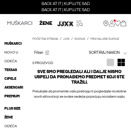
BACK AT IT | KUPUJTE SAD
BACK AT IT | KUPUJTE SAD
MUŠKARCI
ŽENE
DECA
POČETNA STRANA
JJXX
SUKNJE
MINI HALJINE SUKNJE
MUŠKARCI
NOVO U
SORTIRAJ NAKON
ODEĆA
0 PROIZVOD
TEKSAS
SVE SMO PREGLEDALI ALI I DALJE NISMO
USPELI DA PRONAĐEMO PREDMET KOJI STE
CIPELE
TRAŽILI.
AKSESOARI
Pokušajte da promenite vašu pretragu ili pogledajte na stotine
PREMIUM
novih stilova koji se svake nedelje pojavljuju na našem sajtu.
PLUS SIZE
ŽENE
ODEĆA