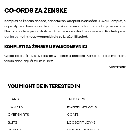
CO-ORDS ZA ŽENSKE
Kompleti za ženske donose jednostavan, čist pristup oblačenju. Svaki komplet je
napravljen da funkcioniše kao celina & da uz minimalan trud zadrži jasnu siluetu.
Nosi komade zajedno ili ih razdvoji za više stilskih mogućnosti. Pogledaj naš
denim set
koji mnoge women biraju za izraženiji izgled.
KOMPLETI ZA ŽENSKE U SVAKODNEVNICI
Oblici ostaju čisti, stav siguran & stiliranje prirodno. Kompleti prate tvoj ritam
tokom dana, dajući strukturu bez
VIDITE VIŠE
YOU MIGHT BE INTERESTED IN
JEANS
TROUSERS
JACKETS
BOMBER JACKETS
OVERSHIRTS
COATS
SUITS
LOOSE FIT JEANS