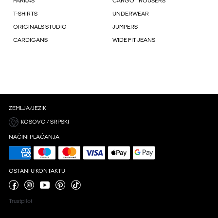
PARKAS
CARGO TROUSERS
T-SHIRTS
UNDERWEAR
ORIGINALS STUDIO
JUMPERS
CARDIGANS
WIDE FIT JEANS
ZEMLJA/JEZIK
KOSOVO / SRPSKI
NAČINI PLAĆANJA
OSTANI U KONTAKTU
Trustpilot