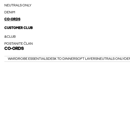
NEUTRALS ONLY
DENIM
CO-ORDS
CUSTOMER CLUB
&CLUB
POSTANITE ČLAN
CO-ORDS
WARDROBE ESSENTIALS
DESK TO DINNER
SOFT LAYERS
NEUTRALS ONLY
DE