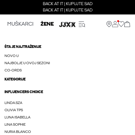
BACK AT IT | KUPUJTE SAD
BACK AT IT | KUPUJTE SAD
MUŠKARCI
ŽENE
DECA
ŠTA JE NAJTRAŽENIJE
NOVO U
NAJBOLJE U OVOJ SEZONI
CO-ORDS
KATEGORIJE
INFLUENCERS CHOICE
LINDA.SZA
OLIVIA TPS
LUNA ISABELLA
LINA SOPHIE
NURIA BLANCO