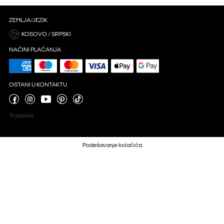
ZEMLJA/JEZIK
KOSOVO / SRPSKI
NAČINI PLAĆANJA
OSTANI U KONTAKTU
Trustpilot
Podešavanje kolačića