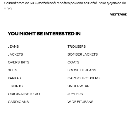
Sa budžetom od 30 €, možeš naći mnoštvo poklona za Božić - tako sjajnih da će
u njoj
VIDITE VIŠE
YOU MIGHT BE INTERESTED IN
JEANS
TROUSERS
JACKETS
BOMBER JACKETS
OVERSHIRTS
COATS
SUITS
LOOSE FIT JEANS
PARKAS
CARGO TROUSERS
T-SHIRTS
UNDERWEAR
ORIGINALS STUDIO
JUMPERS
CARDIGANS
WIDE FIT JEANS