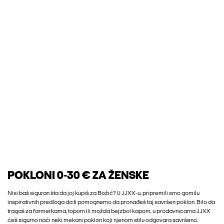
POKLONI 0-30 € ZA ŽENSKE
Nisi baš siguran šta da joj kupiš za Božić? U JJXX-u, pripremili smo gomilu
inspirativnih predloga da ti pomognemo da pronađeš taj savršen poklon. Bilo da
tragaš za farmerkama, topom ili možda bejzbol kapom, u prodavnicama JJXX
ćeš sigurno naći neki mekani poklon koji njenom stilu odgovara savršeno.