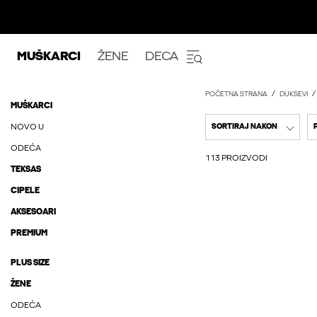
MUŠKARCI
ŽENE
DECA
POČETNA STRANA
DUKSEVI
MUŠKARCI
NOVO U
SORTIRAJ NAKON
ODEĆA
113 PROIZVODI
TEKSAS
CIPELE
AKSESOARI
PREMIUM
PLUS SIZE
ŽENE
ODEĆA