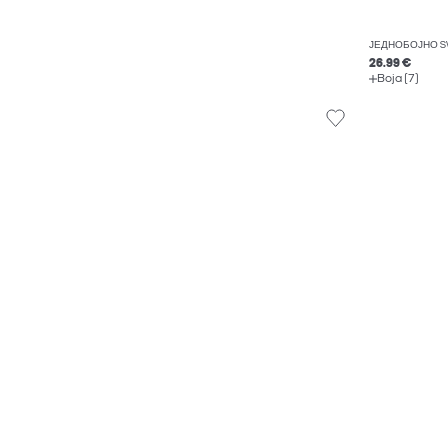
ЈЕДНОБОЈНО S
26.99 €
Boja (7)