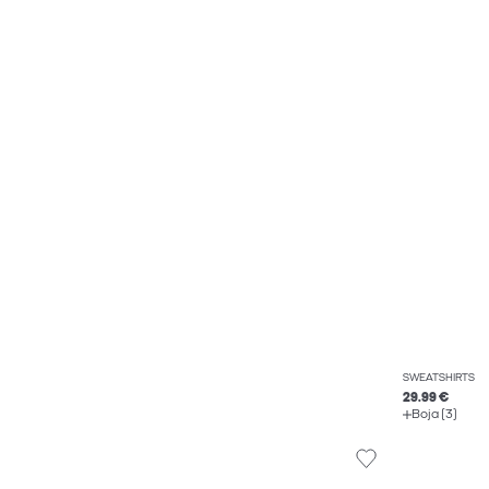
SWEATSHIRTS
29.99 €
Boja (3)