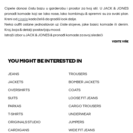
Cipele donosi čistu bazu u garderobu i prostor za tvoj stil. U JACK & JONES
pronađi komade koji se lako nose, lako kombinuju & spremni su za svaki plan.
Kreni od
cipele
kada želiš da gradiš look dalje.
Neka outfit ostane jednostavan uz čiste slojeve, jake basic komade ili denim.
Kroj, boja & detalji postavljaju mood.
Istraži izbor u JACK & JONES & pronađi komade za svoj sledeći
VIDITE VIŠE
YOU MIGHT BE INTERESTED IN
JEANS
TROUSERS
JACKETS
BOMBER JACKETS
OVERSHIRTS
COATS
SUITS
LOOSE FIT JEANS
PARKAS
CARGO TROUSERS
T-SHIRTS
UNDERWEAR
ORIGINALS STUDIO
JUMPERS
CARDIGANS
WIDE FIT JEANS