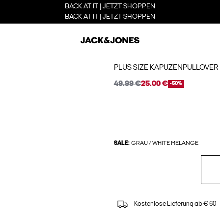
BACK AT IT | JETZT SHOPPEN
BACK AT IT | JETZT SHOPPEN
PLUS SIZE KAPUZENPULLOVER
49.99 €
25.00 €
-50%
SALE:
GRAU / WHITE MELANGE
Kostenlose Lieferung ab € 60