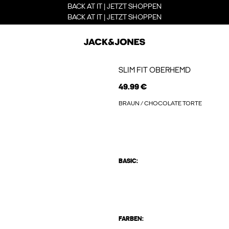
BACK AT IT | JETZT SHOPPEN
BACK AT IT | JETZT SHOPPEN
SLIM FIT OBERHEMD
49.99 €
BRAUN / CHOCOLATE TORTE
BASIC:
FARBEN: