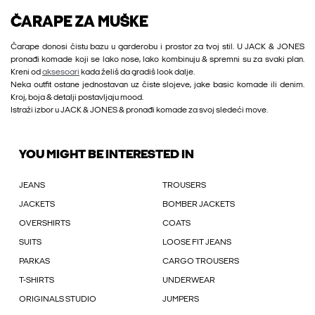
ČARAPE ZA MUŠKE
Čarape donosi čistu bazu u garderobu i prostor za tvoj stil. U JACK & JONES
pronađi komade koji se lako nose, lako kombinuju & spremni su za svaki plan.
Kreni od
aksesoari
kada želiš da gradiš look dalje.
Neka outfit ostane jednostavan uz čiste slojeve, jake basic komade ili denim.
Kroj, boja & detalji postavljaju mood.
Istraži izbor u JACK & JONES & pronađi komade za svoj sledeći move.
YOU MIGHT BE INTERESTED IN
JEANS
TROUSERS
JACKETS
BOMBER JACKETS
OVERSHIRTS
COATS
SUITS
LOOSE FIT JEANS
PARKAS
CARGO TROUSERS
T-SHIRTS
UNDERWEAR
ORIGINALS STUDIO
JUMPERS