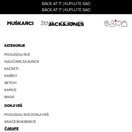
BACK AT IT | KUPUJTE SAD
BACK AT IT | KUPUJTE SAD
MUŠKARCI
ŽENE
DECA
KATEGORIJE
POGLEDAJ SVE
NAOČARE ZA SUNCE
KAČKETI
KAIŠEVI
SETOVI
KAPICE
BAGS
DONJI VEŠ
POGLEDAJ SVE DONJI VEŠ
KRAĆE BOKSERICE
ČARAPE