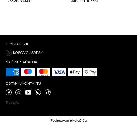
CARDIGANS
WIDE FIT JEANS
ZEMLJA/JEZIK
KOSOVO / SRPSKI
NAČINI PLAĆANJA
OSTANI U KONTAKTU
Trustpilot
Podešavanje kolačića