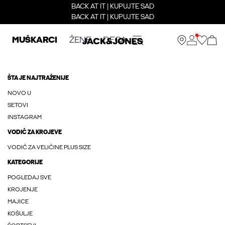
BACK AT IT | KUPUJTE SAD
BACK AT IT | KUPUJTE SAD
MUŠKARCI
ŽENE
DECA
ŠTA JE NAJTRAŽENIJE
NOVO U
SETOVI
INSTAGRAM
VODIČ ZA KROJEVE
VODIČ ZA VELIČINE PLUS SIZE
KATEGORIJE
POGLEDAJ SVE
KROJENJE
MAJICE
KOŠULJE