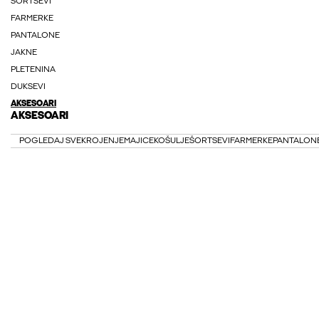
ŠORTSEVI
FARMERKE
PANTALONE
JAKNE
PLETENINA
DUKSEVI
AKSESOARI
AKSESOARI
POGLEDAJ SVE
KROJENJE
MAJICE
KOŠULJE
ŠORTSEVI
FARMERKE
PANTALON