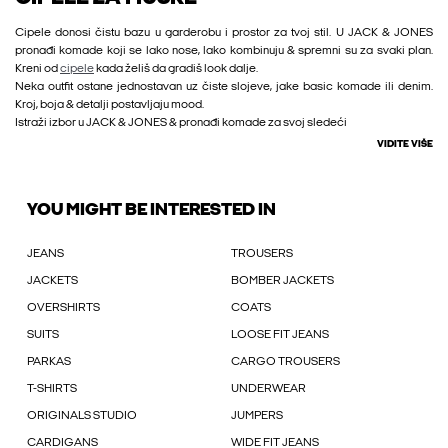
Cipele donosi čistu bazu u garderobu i prostor za tvoj stil. U JACK & JONES
pronađi komade koji se lako nose, lako kombinuju & spremni su za svaki plan.
Kreni od
cipele
kada želiš da gradiš look dalje.
Neka outfit ostane jednostavan uz čiste slojeve, jake basic komade ili denim.
Kroj, boja & detalji postavljaju mood.
Istraži izbor u JACK & JONES & pronađi komade za svoj sledeći
VIDITE VIŠE
YOU MIGHT BE INTERESTED IN
JEANS
TROUSERS
JACKETS
BOMBER JACKETS
OVERSHIRTS
COATS
SUITS
LOOSE FIT JEANS
PARKAS
CARGO TROUSERS
T-SHIRTS
UNDERWEAR
ORIGINALS STUDIO
JUMPERS
CARDIGANS
WIDE FIT JEANS