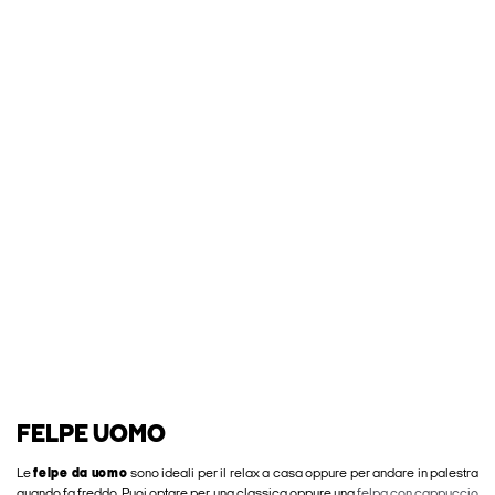
FELPE UOMO
Le
felpe da uomo
sono ideali per il relax a casa oppure per andare in palestra
quando fa freddo. Puoi optare per una classica oppure una
felpa con cappuccio