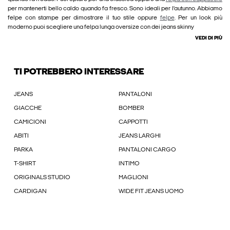
per mantenerti bello caldo quando fa fresco. Sono ideali per l’autunno. Abbiamo
felpe con stampe per dimostrare il tuo stile oppure
felpe
. Per un look più
moderno puoi scegliere una felpa lunga oversize con dei jeans skinny
VEDI DI PIÙ
TI POTREBBERO INTERESSARE
JEANS
PANTALONI
GIACCHE
BOMBER
CAMICIONI
CAPPOTTI
ABITI
JEANS LARGHI
PARKA
PANTALONI CARGO
T-SHIRT
INTIMO
ORIGINALS STUDIO
MAGLIONI
CARDIGAN
WIDE FIT JEANS UOMO