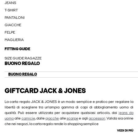
JEANS
T-SHIRT
PANTALONI
GIACCHE
FELPE
MAGLIERIA
FITTING GUIDE
SIZE GUIDE RAGAZZE
BUONO REGALO
BUONO REGALO
GIFTCARD JACK & JONES
La carta regalo JACK & JONES è un modo semplice e pratico per regalare la
libertà di scegliere tra un'ampia gamma di capi di abbigliamento uomo di
qualità. Può essere utilizzata per acquistare qualsiasi articolo, dai
jeans da
uomo
alle
camicie
, dalle
giacche
alle
scarpe
e agli
accessori
. Valida sia online
che nei negozi, la carta regalo rende lo shopping semplice
VEDI DI PIÙ